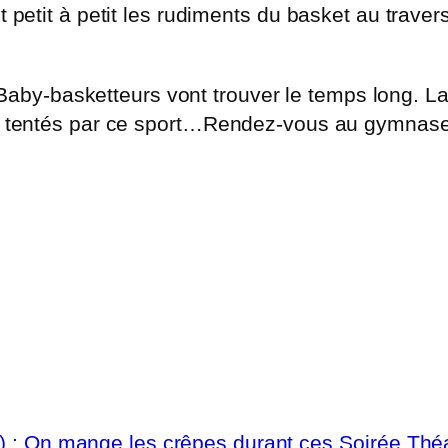
t petit à petit les rudiments du basket au traver
y-basketteurs vont trouver le temps long. La r
nt tentés par ce sport…Rendez-vous au gymnase 
) : On mange les crêpes durant ces
Soirée Théa