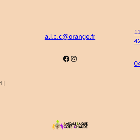
1
a.l.c.c@orange.fr
4
Facebook
Instagram
0
 |