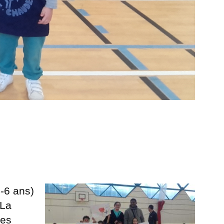
4-6 ans)
 La
pes