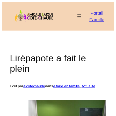
Aller
au
Portail
contenu
Famille
Lirépapote a fait le
plein
Écrit par
alcotechaude
dans
A faire en famille
, 
Actualité