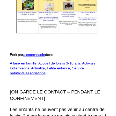
Écrit par
alcotechaude
dans
A faire en famille
, 
Accueil de loisirs 3-10 ans
, 
Activités
Enfant/ados
, 
Actualité
, 
Petite enfance
, 
Service
habitants/associations
[ON GARDE LE CONTACT – PENDANT LE
CONFINEMENT]
Les enfants ne peuvent pas venir au centre de
loisirs ? Alors le centre de loisirs vient à vous ! !