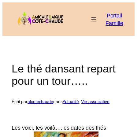
Aller
au
Portail
contenu
Famille
Le thé dansant repart
pour un tour…..
Écrit par
alcotechaude
dans
Actualité
, 
Vie associative
Les voici, les voilà….les dates des thés