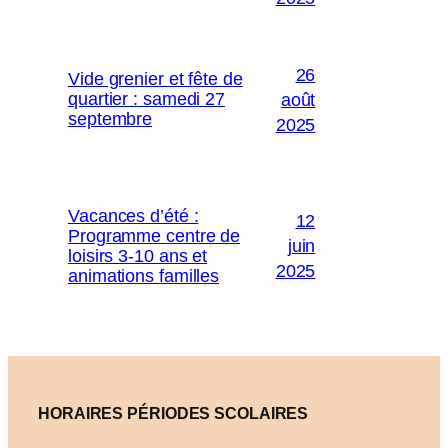
26
Vide grenier et fête de
quartier : samedi 27
août
septembre
2025
Vacances d’été :
12
Programme centre de
juin
loisirs 3-10 ans et
2025
animations familles
HORAIRES PÉRIODES SCOLAIRES