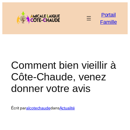
Aller
au
Portail
contenu
Famille
Comment bien vieillir à
Côte-Chaude, venez
donner votre avis
Écrit par
alcotechaude
dans
Actualité