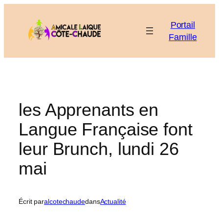
Aller
au
Portail
contenu
Famille
les Apprenants en
Langue Française font
leur Brunch, lundi 26
mai
Écrit par
alcotechaude
dans
Actualité